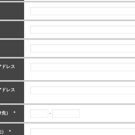
アドレス
アドレス
け先）
*
－
先）
*