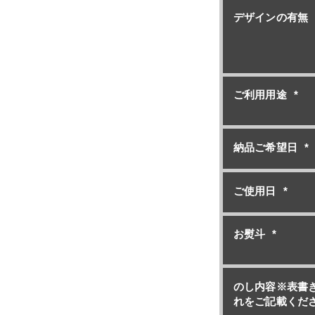
デザインの有無
ご利用用途
*
納品ご希望日
*
ご使用日
*
お熨斗
*
のし内容※表書
れをご記載くだ