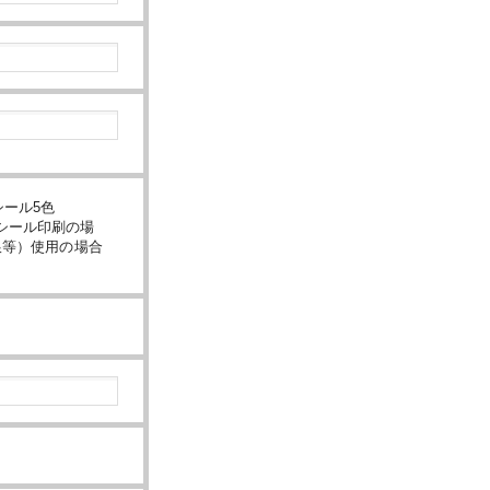
シール5色
シール印刷の場
銀等）使用の場合