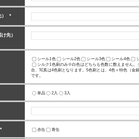
先）
*
届け先）
シール1色
シール2色
シール3色
シール4色
シルク1色刷のみ※白色はどちらも色数に数えません。
合、写真は4色刷となります。5色刷とは、4色＋特色（金
です。
単品
2入
3入
*
赤缶
青缶