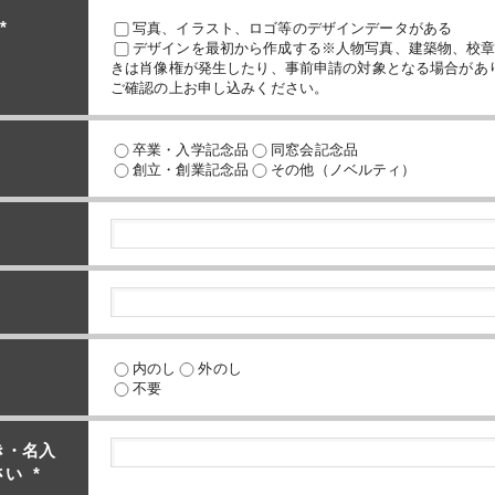
*
写真、イラスト、ロゴ等のデザインデータがある
デザインを最初から作成する※人物写真、建築物、校
きは肖像権が発生したり、事前申請の対象となる場合があ
ご確認の上お申し込みください。
卒業・入学記念品
同窓会記念品
創立・創業記念品
その他（ノベルティ）
内のし
外のし
不要
き・名入
さい
*