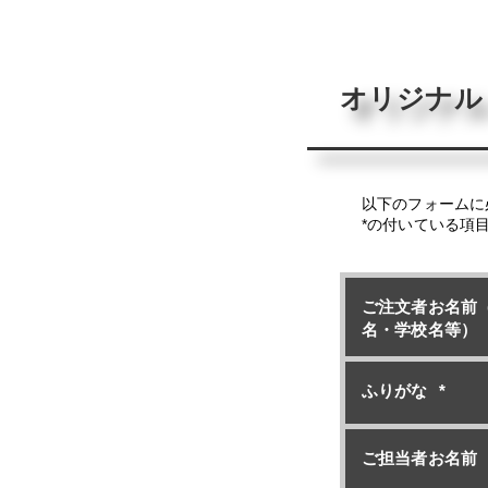
オリジナル
以下のフォームに
*の付いている項
ご注文者お名前
名・学校名等）
ふりがな
*
ご担当者お名前